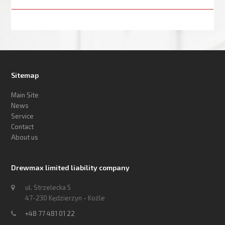
Sitemap
Main Site
News
Service
Contact
About us
Drewmax limited liability company
ul. Strzelecka 5
47-230 Kędzierzyn - Koźle
+48 77 481 01 22