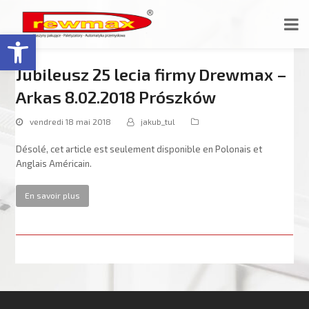
Ouvrir la barre d’outils
Jubileusz 25 lecia firmy Drewmax –
Arkas 8.02.2018 Prószków
vendredi 18 mai 2018
jakub_tul
Désolé, cet article est seulement disponible en Polonais et
Anglais Américain.
En savoir plus