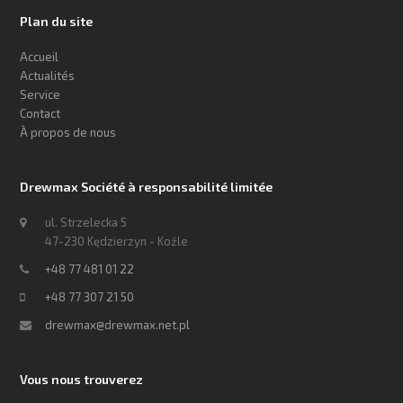
Plan du site
Accueil
Actualités
Service
Contact
À propos de nous
Drewmax Société à responsabilité limitée
ul. Strzelecka 5
47-230 Kędzierzyn - Koźle
+48 77 481 01 22
+48 77 307 21 50
drewmax@drewmax.net.pl
Vous nous trouverez