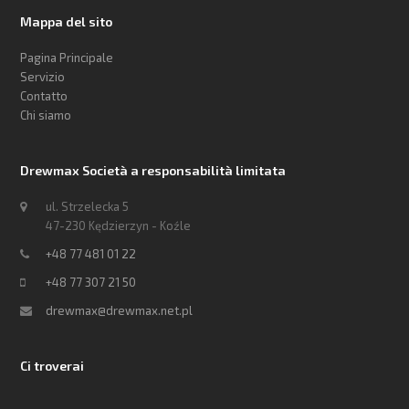
Mappa del sito
Pagina Principale
Servizio
Contatto
Chi siamo
Drewmax Società a responsabilità limitata
ul. Strzelecka 5
47-230 Kędzierzyn - Koźle
+48 77 481 01 22
+48 77 307 21 50
drewmax@drewmax.net.pl
Ci troverai