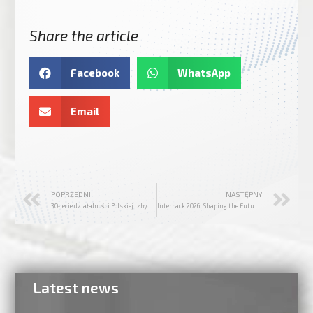
Share the article
Facebook
WhatsApp
Email
POPRZEDNI
NASTĘPNY
30‑lecie działalności Polskiej Izby Nasiennej
Interpack 2026: Shaping the Future Together
Latest news