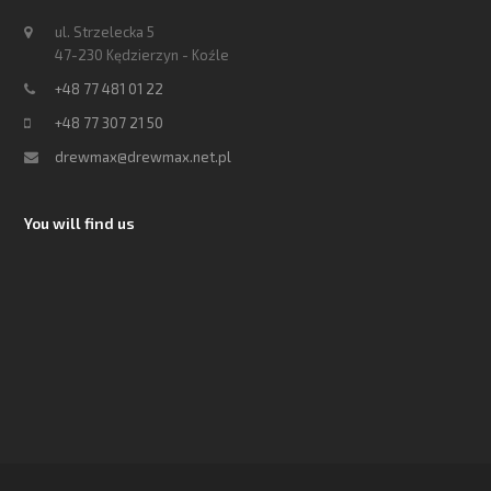
ul. Strzelecka 5
47-230 Kędzierzyn - Koźle
+48 77 481 01 22
+48 77 307 21 50
drewmax@drewmax.net.pl
You will find us