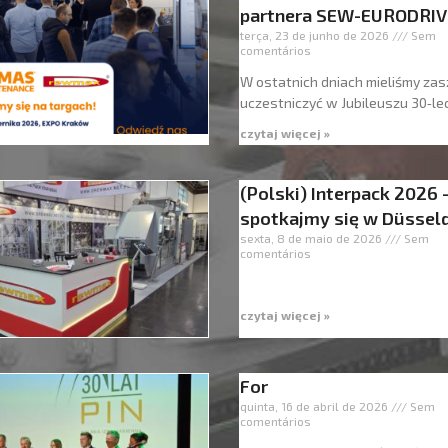
partnera SEW-EURODRIV
terça, 23 de junho de 2026
Sem
comentários
W ostatnich dniach mieliśmy zas
uczestniczyć w Jubileuszu 30‑le
czytaj więcej »
(Polski) Interpack 2026 
spotkajmy się w Düsseld
sexta, 8 de maio de 2026
Sem
comentários
czytaj więcej »
For
quinta, 16 de abril de 2026
Sem
comentários