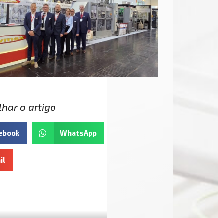
har o artigo
ebook
WhatsApp
il