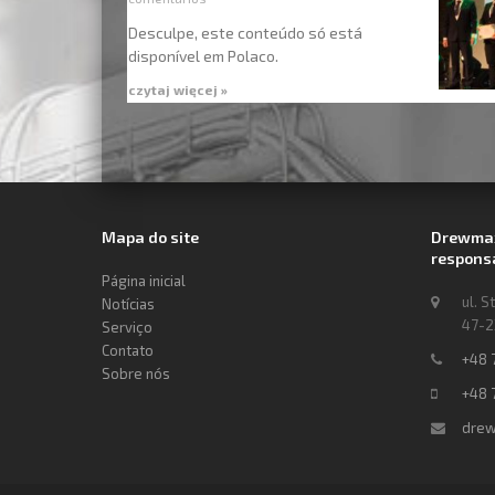
Desculpe, este conteúdo só está
disponível em Polaco.
czytaj więcej »
Mapa do site
Drewmax
responsa
Página inicial
ul. S
Notícias
47-2
Serviço
Contato
+48 
Sobre nós
+48 
drew