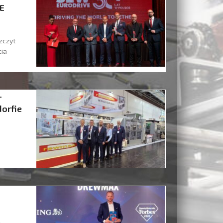
E
zczyt
cia
–
orfie