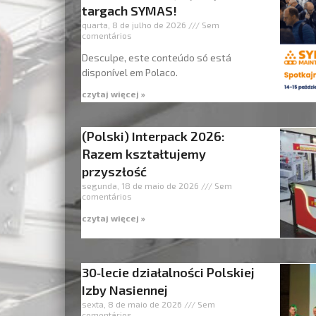
targach SYMAS!
quarta, 8 de julho de 2026
Sem
comentários
Desculpe, este conteúdo só está
disponível em Polaco.
czytaj więcej »
(Polski) Interpack 2026:
Razem kształtujemy
przyszłość
segunda, 18 de maio de 2026
Sem
comentários
czytaj więcej »
30‑lecie działalności Polskiej
Izby Nasiennej
sexta, 8 de maio de 2026
Sem
comentários