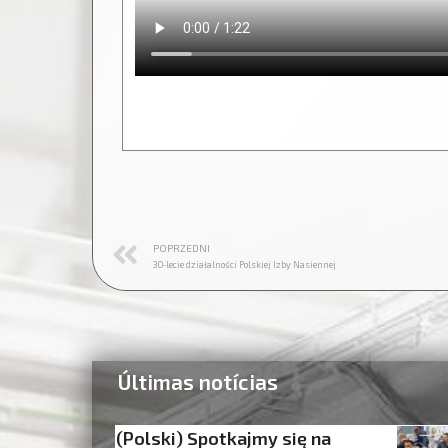
POPRZEDNI
30‑lecie działalności Polskiej Izby Nasiennej
Últimas notícias
(Polski) Spotkajmy się na