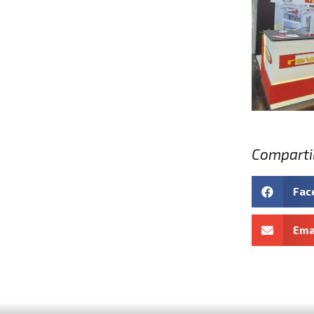
Compartil
Fac
Ema