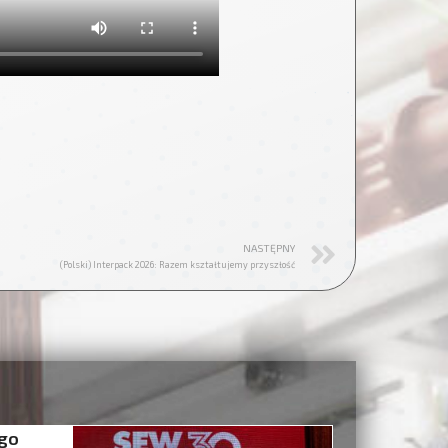
NASTĘPNY
(Polski) Interpack 2026: Razem kształtujemy przyszłość
ego