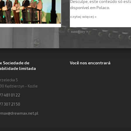
Desculpe, este conteúdo só est
disponível em Polaco.
czytaj więcej »
« poprzedni
następny »
 Sociedade de
Você nos encontrará
bilidade limitada
trzelecka 5
30 Kędzierzyn - Koźle
77 481 01 22
77 307 21 50
max@drewmax.net.pl