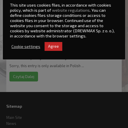
(Polski) Poszukujemy Monterów
This site uses cookies files, in accordance with cookies
policy, which is part of
website regulations
. You can
WYMAGANIA OD KANDYDATÓW: · Umiejętność posługiwania
define cookies files storage conditions or access to
się elektronarzędziami · Umiejętność czytania rysunku
cookies files in your browser. Continued use of the
website you consent to the storage and access to
technicznego · Dokładność, staranność, zaangażowanie
cookies by website administrator (DREWMAX Sp. z o. o.),
· Umiejętność pracy ...
in accordance with the browser settings.
Czytaj Dalej
Cookie settings
Agree
Poszukujemy automatyków
Sorry, this entry is only available in Polish ...
Czytaj Dalej
Sitemap
Main Site
News