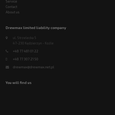
Service
Contact
About us
Drewmax limited liability company
ul. Strzelecka 5
47-230 Kędzierzyn - Koźle
+48 77 481 01 22
+48 77 307 21 50
drewmax@drewmax.net.pl
You will find us