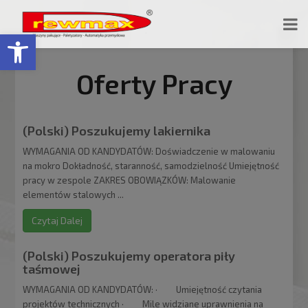
Open toolbar
Oferty Pracy
(Polski) Poszukujemy lakiernika
WYMAGANIA OD KANDYDATÓW: Doświadczenie w malowaniu
na mokro Dokładność, staranność, samodzielność Umiejętność
pracy w zespole ZAKRES OBOWIĄZKÓW: Malowanie
elementów stalowych ...
Czytaj Dalej
(Polski) Poszukujemy operatora piły
taśmowej
WYMAGANIA OD KANDYDATÓW: · Umiejętność czytania
projektów technicznych · Mile widziane uprawnienia na