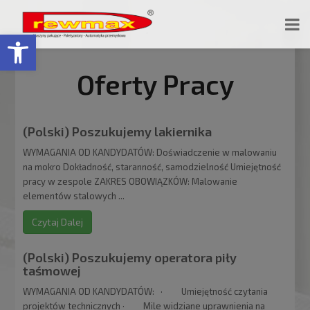
Открыть панель инструментов
Oferty Pracy
(Polski) Poszukujemy lakiernika
WYMAGANIA OD KANDYDATÓW: Doświadczenie w malowaniu
na mokro Dokładność, staranność, samodzielność Umiejętność
pracy w zespole ZAKRES OBOWIĄZKÓW: Malowanie
elementów stalowych ...
Czytaj Dalej
(Polski) Poszukujemy operatora piły
taśmowej
WYMAGANIA OD KANDYDATÓW: · Umiejętność czytania
projektów technicznych · Mile widziane uprawnienia na