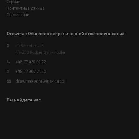
Сервис
Контактные данные
О компании
Drewmax Общество с ограниченной ответственностью
ul. Strzelecka 5
47-230 Kędzierzyn - Koźle
+48 77 481 01 22
+48 77 307 21 50
drewmax@drewmax.net.pl
Вы найдете нас