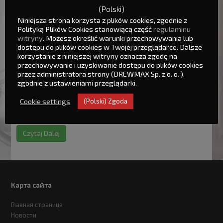
(Polski) Poszukujemy Monterów
(Polski)
Niniejsza strona korzysta z plików cookies, zgodnie z
WYMAGANIA OD KANDYDATÓW: · Umiejętność posługiwania
Polityką Plików Cookies stanowiącą część
regulaminu
się elektronarzędziami · Umiejętność czytania rysunku
witryny
. Możesz określić warunki przechowywania lub
technicznego · Dokładność, staranność, zaangażowanie
dostępu do plików cookies w Twojej przeglądarce. Dalsze
korzystanie z niniejszej witryny oznacza zgodę na
· Umiejętność pracy ...
przechowywanie i uzyskiwanie dostępu do plików cookies
przez administratora strony (DREWMAX Sp. z o. o. ),
Czytaj Dalej
zgodnie z ustawieniami przeglądarki.
Poszukujemy automatyków
Cookie settings
(Polski) Zgoda
Извините, этот текст доступен только на “Польский” ...
Czytaj Dalej
Карта сайта
Главная страница
Новости