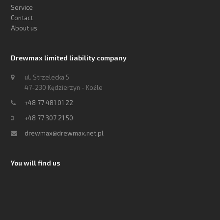
Service
Contact
About us
Drewmax limited liability company
ul. Strzelecka 5
47-230 Kędzierzyn - Koźle
+48 77 481 01 22
+48 77 307 21 50
drewmax@drewmax.net.pl
You will find us