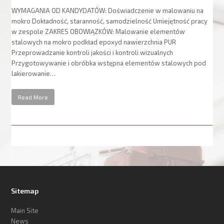
WYMAGANIA OD KANDYDATÓW: Doświadczenie w malowaniu na
mokro Dokładność, staranność, samodzielność Umiejętność pracy
w zespole ZAKRES OBOWIĄZKÓW: Malowanie elementów
stalowych na mokro podkład epoxyd nawierzchnia PUR
Przeprowadzanie kontroli jakości i kontroli wizualnych
Przygotowywanie i obróbka wstępna elementów stalowych pod
lakierowanie…
Read More
Sitemap
Main Site
News