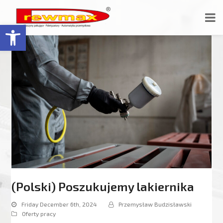
Open toolbar
(Polski) Poszukujemy lakiernika
Friday December 6th, 2024
Przemysław Budzisławski
Oferty pracy