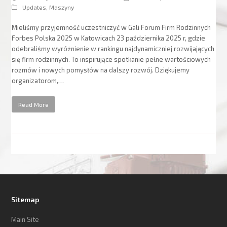
Updates
,
Maszyny
Mieliśmy przyjemność uczestniczyć w Gali Forum Firm Rodzinnych
Forbes Polska 2025 w Katowicach 23 października 2025 r, gdzie
odebraliśmy wyróżnienie w rankingu najdynamiczniej rozwijających
się firm rodzinnych. To inspirujące spotkanie pełne wartościowych
rozmów i nowych pomysłów na dalszy rozwój. Dziękujemy
organizatorom,…
Read More
Sitemap
Main Site