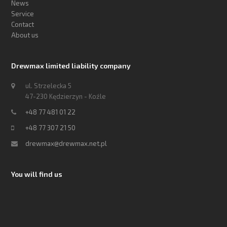
News
Service
Contact
About us
Drewmax limited liability company
ul. Strzelecka 5
47-230 Kędzierzyn - Koźle
+48 77 481 01 22
+48 77 307 21 50
drewmax@drewmax.net.pl
You will find us