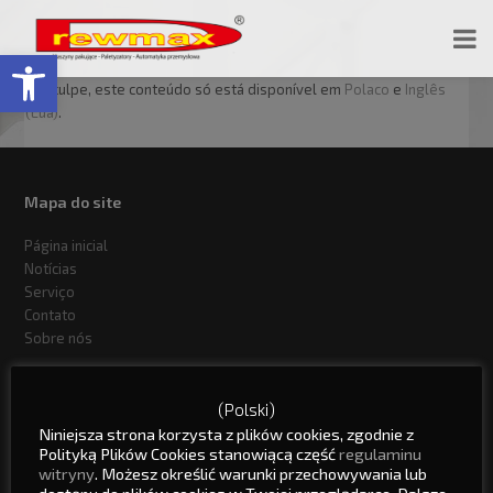
Open toolbar
Desculpe, este conteúdo só está disponível em
Polaco
e
Inglês
(Eua)
.
Mapa do site
Página inicial
Notícias
Serviço
Contato
Sobre nós
Drewmax Sociedade de responsabilidade limitada
(Polski)
Niniejsza strona korzysta z plików cookies, zgodnie z
ul. Strzelecka 5
Polityką Plików Cookies stanowiącą część
regulaminu
47-230 Kędzierzyn - Koźle
witryny
. Możesz określić warunki przechowywania lub
dostępu do plików cookies w Twojej przeglądarce. Dalsze