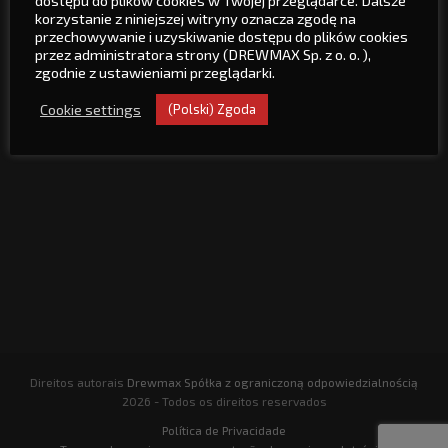
+48 77 481 01 22
korzystanie z niniejszej witryny oznacza zgodę na
przechowywanie i uzyskiwanie dostępu do plików cookies
+48 77 307 21 50
przez administratora strony (DREWMAX Sp. z o. o. ),
zgodnie z ustawieniami przeglądarki.
drewmax@drewmax.net.pl
Cookie settings
(Polski) Zgoda
Você nos encontrará
Direitos autorais
Drewmax Spółka z ograniczoną odpowiedzialnością
2026 - Todos os direitos reservados
Política de Privacidade