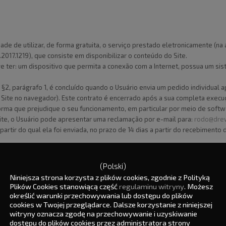
de de utilizar, de forma gratuita, o serviço prestado eletronicamente (na
2017.1219), que consiste em disponibilizar o conteúdo do Site.
ve ter: um dispositivo que permita a conexão com a Internet, possua um sis
o §2, parágrafo 1, é concluído quando o Usuário envia um pedido individua
 Site no navegador). Este contrato é encerrado após a sua completa execu
orma que prejudique o seu funcionamento, em particular por meio de softwa
ite, o Usuário pode apresentar uma reclamação por e-mail para:
rodo@drew
artir do qual ela foi enviada, no prazo de 14 dias a partir do recebimen
(Polski)
Niniejsza strona korzysta z plików cookies, zgodnie z Polityką
ções no Dispositivo do Usuário ou obtém acesso a informações já armaz
Plików Cookies stanowiącą część
regulaminu witryny
. Możesz
określić warunki przechowywania lub dostępu do plików
tivo do Usuário e permanecem lá até o encerramento da sessão do navega
cookies w Twojej przeglądarce. Dalsze korzystanie z niniejszej
witryny oznacza zgodę na przechowywanie i uzyskiwanie
dostępu do plików cookies przez administratora strony
positivo do Usuário e permanecem lá até serem excluídos. O encerramento