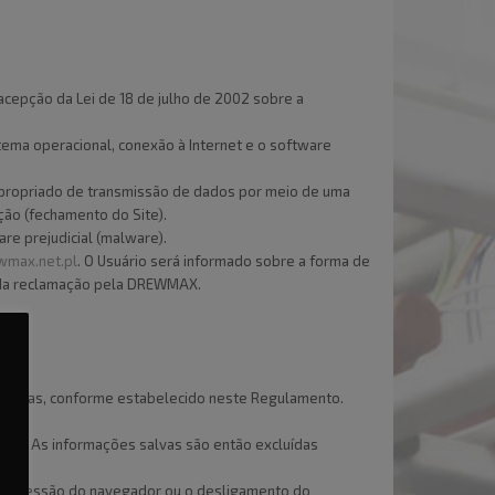
 acepção da Lei de 18 de julho de 2002 sobre a
tema operacional, conexão à Internet e o software
l apropriado de transmissão de dados por meio de uma
ção (fechamento do Site).
re prejudicial (malware).
max.net.pl
. O Usuário será informado sobre a forma de
to da reclamação pela DREWMAX.
enadas, conforme estabelecido neste Regulamento.
dor. As informações salvas são então excluídas
 da sessão do navegador ou o desligamento do