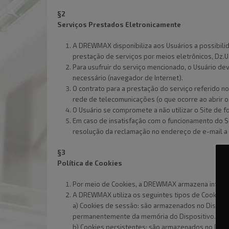
§2
Serviços Prestados Eletronicamente
A DREWMAX disponibiliza aos Usuários a possibilida
prestação de serviços por meios eletrônicos, Dz.U.
Para usufruir do serviço mencionado, o Usuário de
necessário (navegador de Internet).
O contrato para a prestação do serviço referido n
rede de telecomunicações (o que ocorre ao abrir o
O Usuário se compromete a não utilizar o Site de f
Em caso de insatisfação com o funcionamento do S
resolução da reclamação no endereço de e-mail a p
§3
Política de Cookies
Por meio de Cookies, a DREWMAX armazena informa
A DREWMAX utiliza os seguintes tipos de Cookies:
a) Cookies de sessão: são armazenados no Disposi
permanentemente da memória do Dispositivo.
b) Cookies persistentes: são armazenados no Dis