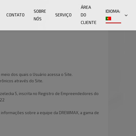
ÁREA
SOBRE
IDIOMA:
CONTATO
SERVIÇO
DO
NÓS
CLIENTE
meio dos quais o Usuário acessa o Site.
ônicos através do Site.
elecka 5, inscrita no Registro de Empreendedores do
 22
ar, informações sobre a equipe da DREWMAX, a gama de