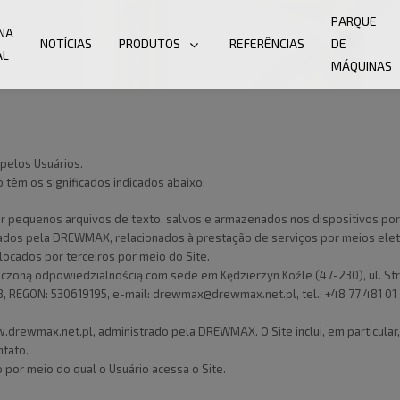
PARQUE
NA
NOTÍCIAS
PRODUTOS
REFERÊNCIAS
DE
AL
MÁQUINAS
pelos Usuários.
têm os significados indicados abaixo:
ar pequenos arquivos de texto, salvos e armazenados nos dispositivos por 
ados pela DREWMAX, relacionados à prestação de serviços por meios eletr
locados por terceiros por meio do Site.
zoną odpowiedzialnością com sede em Kędzierzyn Koźle (47-230), ul. Strz
, REGON: 530619195, e-mail:
drewmax@drewmax.net.pl
, tel.: +48 77 481 01
ww.drewmax.net.pl, administrado pela DREWMAX. O Site inclui, em particul
ntato.
o por meio do qual o Usuário acessa o Site.