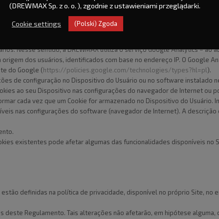
(DREWMAX Sp. z o. o. ), zgodnie z ustawieniami przeglądarki.
o conteúdo do Site às preferências e necessidades do Usuário, em especia
Cookie settings
(Polski) Zgoda
estatísticas e análises agregadas, visando monitorar a forma como os Usuári
ios. Nesse sentido, a DREWMAX utiliza o serviço Google Analytics – ao abr
 origem dos usuários, identificados com base no endereço IP. O Google An
ite do Google (
https://policies.google.com/technologies/types?hl=pl
).
es de configuração no Dispositivo do Usuário ou no software instalado n
ookies ao seu Dispositivo nas configurações do navegador de Internet ou p
ormar cada vez que um Cookie for armazenado no Dispositivo do Usuário. 
eis nas configurações do software (navegador de Internet). A descrição 
ento.
okies existentes pode afetar algumas das funcionalidades disponíveis no S
tão definidas na política de privacidade, disponível no próprio Site, no
 deste Regulamento. Tais alterações não afetarão, em hipótese alguma, os