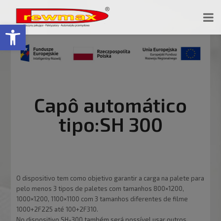
Open toolbar
Capô automático
tipo:SH 300
O dispositivo tem como objetivo garantir a carga na palete para
pelo menos 3 tipos de paletes com tamanhos 800×1200,
1000×1200, 1100×1100 com 3 tamanhos diferentes de filme
1000+2F225 até 100+2F310.
No dispositivo SH-300 também será possível usar outros