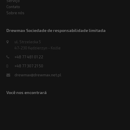
Serviço
Contato
Sobre nós
Drewmax Sociedade de responsabilidade limitada
ul. Strzelecka 5
47-230 Kędzierzyn - Koźle
+48 77 481 01 22
+48 77 307 21 50
drewmax@drewmax.net.pl
Você nos encontrará