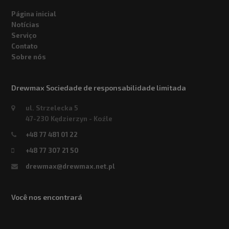
Página inicial
Notícias
Serviço
Contato
Sobre nós
Drewmax Sociedade de responsabilidade limitada
ul. Strzelecka 5
47-230 Kędzierzyn - Koźle
+48 77 481 01 22
+48 77 307 21 50
drewmax@drewmax.net.pl
Você nos encontrará