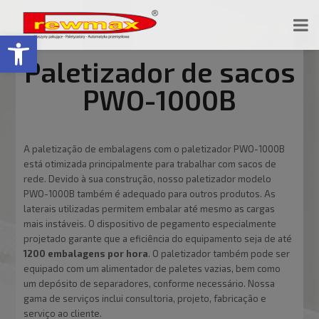
Open toolbar
Paletizador de sacos
PWO-1000B
A paletização de embalagens com o paletizador PWO-1000B
está otimizada principalmente para trabalhar com sacos de
rede. Devido à sua construção, nosso paletizador modelo
PWO-1000B também é adequado para outros produtos. As
laterais utilizadas permitem embalar até mesmo as cargas
mais instáveis. O dispositivo de pegamento especialmente
projetado garante que a eficiência do equipamento seja de até
1200 embalagens por hora
. O paletizador também pode ser
equipado com um alimentador de paletes vazias, bem como
um depósito de separadores, conforme necessário. Nossa
gama de serviços inclui consultoria, projeto, fabricação e
serviço ao cliente.