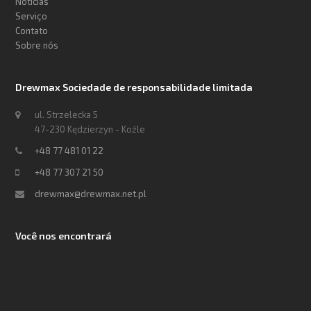
Notícias
Serviço
Contato
Sobre nós
Drewmax Sociedade de responsabilidade limitada
ul. Strzelecka 5
47-230 Kędzierzyn - Koźle
+48 77 481 01 22
+48 77 307 21 50
drewmax@drewmax.net.pl
Você nos encontrará