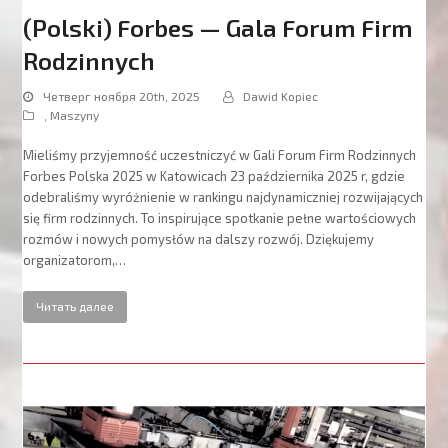
(Polski) Forbes — Gala Forum Firm
Rodzinnych
Четверг ноября 20th, 2025
Dawid Kopiec
,
Maszyny
Mieliśmy przyjemność uczestniczyć w Gali Forum Firm Rodzinnych
Forbes Polska 2025 w Katowicach 23 października 2025 r, gdzie
odebraliśmy wyróżnienie w rankingu najdynamiczniej rozwijających
się firm rodzinnych. To inspirujące spotkanie pełne wartościowych
rozmów i nowych pomysłów na dalszy rozwój. Dziękujemy
organizatorom,…
Читать далее