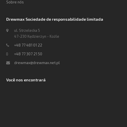
Sobre nós
Drewmax Sociedade de responsabilidade limitada
ul. Strzelecka 5
47-230 Kędzierzyn - Koźle
+48 77 481 01 22
+48 77 307 21 50
drewmax@drewmax.net.pl
Você nos encontrará