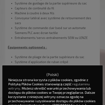
Système de guidage de la partie supérieure du sac
Capteurs de continuité du fil
Machine à coudre à deux fils
Convoyeur latéral avec système de retournement des
sacs
Système de commande clair basé sur un automate
Siemens PLC avec écran tactile
Entraînements/servo-entraînements SEW ou LENZE
Équipements optionnels :
Système de pliage de la partie supérieure du sac
Système d’application de ruban crêpé
Système d’aspiration du produit dans le sac
Système de vibration du sac rempli
(Polski)
Système de nettoyage des doseurs
Niniejsza strona korzysta z plików cookies, zgodnie z
Soudeuse par impulsion ou à chaleur constante
Polityką Plików Cookies stanowiącą część
regulaminu
Réservoir tampon pour surcharge
witryny
. Możesz określić warunki przechowywania lub
dostępu do plików cookies w Twojej przeglądarce. Dalsze
korzystanie z niniejszej witryny oznacza zgodę na
przechowywanie i uzyskiwanie dostępu do plików cookies
przez administratora strony (DREWMAX Sp. z o. o. ),