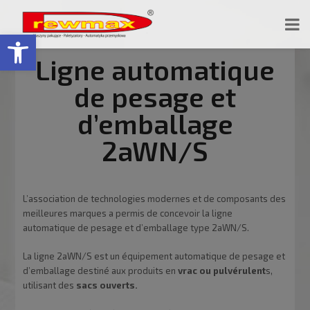
Ouvrir la barre d’outils
Ligne automatique
de pesage et
d’emballage
2aWN/S
L’association de technologies modernes et de composants des
meilleures marques a permis de concevoir la ligne
automatique de pesage et d’emballage type 2aWN/S.
La ligne 2aWN/S est un équipement automatique de pesage et
d’emballage destiné aux produits en
vrac ou pulvérulent
s,
utilisant des
sacs ouverts.