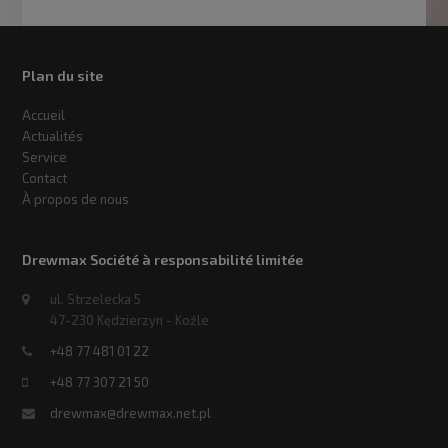
Plan du site
Accueil
Actualités
Service
Contact
À propos de nous
Drewmax Société à responsabilité limitée
ul. Strzelecka 5
47-230 Kędzierzyn - Koźle
+48 77 481 01 22
+48 77 307 21 50
drewmax@drewmax.net.pl