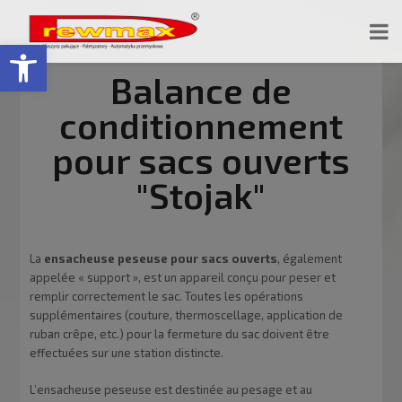
Ouvrir la barre d’outils
Balance de
conditionnement
pour sacs ouverts
"Stojak"
La
ensacheuse peseuse pour sacs ouverts
, également
appelée « support », est un appareil conçu pour peser et
remplir correctement le sac. Toutes les opérations
supplémentaires (couture, thermoscellage, application de
ruban crêpe, etc.) pour la fermeture du sac doivent être
effectuées sur une station distincte.
L’ensacheuse peseuse est destinée au pesage et au