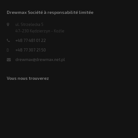
Drewmax Société à responsabilité limitée
ul. Strzelecka 5
47-230 Kędzierzyn - Koźle
+48 77 481 01 22
+48 77 307 21 50
drewmax@drewmax.net.pl
Vous nous trouverez