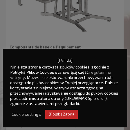
Composants de base de l’équipement :
Structure de support
(Polski)
Balance électronique de pesée brute
Niniejsza strona korzysta z plików cookies, zgodnie z
Doseur
Polityką Plików Cookies stanowiącą część
regulaminu
witryny
. Możesz określić warunki przechowywania lub
Buse ouverte
dostępu do plików cookies w Twojej przeglądarce. Dalsze
Système de commande clair basé sur un automate
korzystanie z niniejszej witryny oznacza zgodę na
Siemens/Proface avec écran tactile
przechowywanie i uzyskiwanie dostępu do plików cookies
Entraînements de fabricants renommés
przez administratora strony (DREWMAX Sp. z o. o. ),
zgodnie z ustawieniami przeglądarki.
Équipements optionnels :
Cookie settings
(Polski) Zgoda
Système d’extraction du produit dans le sac
Système de vibration du sac rempli