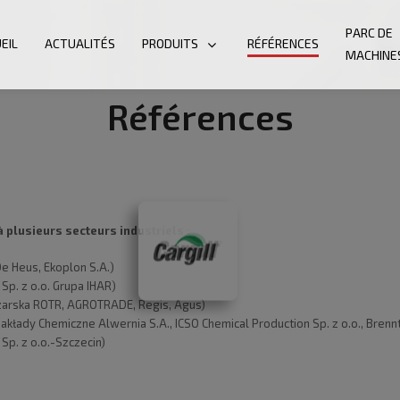
PARC DE
EIL
ACTUALITÉS
PRODUITS
RÉFÉRENCES
MACHINE
Références
plusieurs secteurs industriels :
De Heus, Ekoplon S.A.)
p. z o.o. Grupa IHAR)
eczarska ROTR, AGROTRADE, Regis, Agus)
Zakłady Chemiczne Alwernia S.A., ICSO Chemical Production Sp. z o.o., Brenn
Sp. z o.o.-Szczecin)