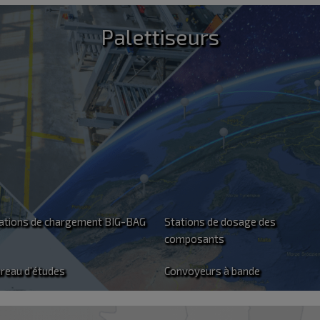
Palettiseurs
Plus de
Surface
100
26
2500
2
eils proposés
Années d'expérience
m
Halles de produ
sur le marché