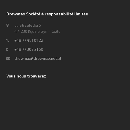
Drewmax Société à responsabilité limitée
ul. Strzelecka 5
47-230 Kędzierzyn - Koźle
+48 77 481 01 22
+48 77 307 21 50
drewmax@drewmax.net.pl
Vous nous trouverez