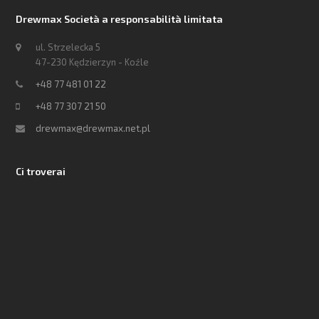
Drewmax Società a responsabilità limitata
ul. Strzelecka 5
47-230 Kędzierzyn - Koźle
+48 77 481 01 22
+48 77 307 21 50
drewmax@drewmax.net.pl
Ci troverai