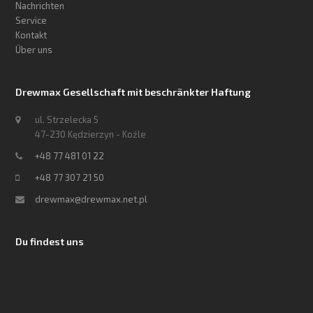
Nachrichten
Service
Kontakt
Über uns
Drewmax Gesellschaft mit beschränkter Haftung
ul. Strzelecka 5
47-230 Kędzierzyn - Koźle
+48 77 481 01 22
+48 77 307 21 50
drewmax@drewmax.net.pl
Du findest uns