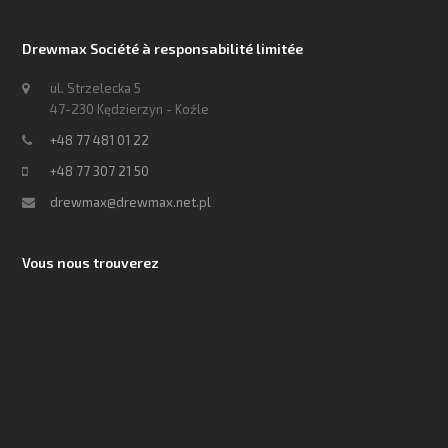
Drewmax Société à responsabilité limitée
ul. Strzelecka 5
47-230 Kędzierzyn - Koźle
+48 77 481 01 22
+48 77 307 21 50
drewmax@drewmax.net.pl
Vous nous trouverez