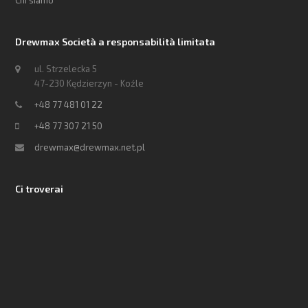
Chi siamo
Drewmax Società a responsabilità limitata
ul. Strzelecka 5
47-230 Kędzierzyn - Koźle
+48 77 481 01 22
+48 77 307 21 50
drewmax@drewmax.net.pl
Ci troverai