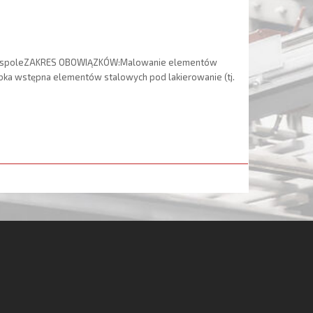
 zespoleZAKRES OBOWIĄZKÓW:Malowanie elementów
bka wstępna elementów stalowych pod lakierowanie (tj.