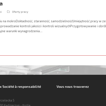
ka
ki
Oferty pracy
na mokroDokładność, staranność, samodzielnośćUmiejętność pracy w
rowadzanie kontroli jakości i kontroli wizualnychPrzygotowywanie i obró
yjne warunki wynagrodzenia…
Société à responsabilité
Vous nous trouverez
trzelecka 5
30 Kędzierzyn - Koźle