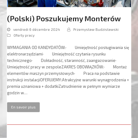
(Polski) Poszukujemy Monterów
vendredi 6 décembre 2024
Przemysław Budzisławski
Oferty pracy
WYMAGANIA OD KANDYDATÓW:· Umiejętność posługiwania się
elektronarzędziami· Umiejętność czytania rysunku
technicznego· Dokładność, staranność, zaangażowanie·
Umiejętność pracy w zespoleZAKRES OBOWIĄZKÓW:· Montaż
elementów maszyn przemysłowych· Praca na podstawie
instrukcji instalacjiOFERUJEMY:Atrakcyjne warunki wynagrodzenia +
premia uznaniowa + dodatkiZatrudnienie w pełnym wymiarze
godzin w…
En savoir plus