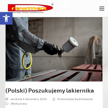
Ouvrir la barre d’outils
(Polski) Poszukujemy lakiernika
vendredi 6 décembre 2024
Przemysław Budzisławski
Oferty pracy