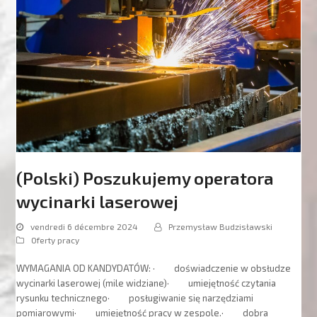
(Polski) Poszukujemy operatora
wycinarki laserowej
vendredi 6 décembre 2024
Przemysław Budzisławski
Oferty pracy
WYMAGANIA OD KANDYDATÓW: · doświadczenie w obsłudze
wycinarki laserowej (mile widziane)· umiejętność czytania
rysunku technicznego· posługiwanie się narzędziami
pomiarowymi· umiejętność pracy w zespole.· dobra