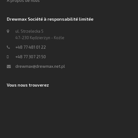
À propos de nous
Drewmax Société à responsabilité limitée
ul. Strzelecka 5
47-230 Kędzierzyn - Koźle
+48 77 481 01 22
+48 77 307 21 50
drewmax@drewmax.net.pl
Vous nous trouverez