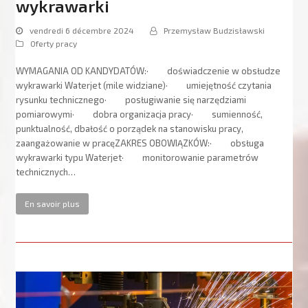
wykrawarki
vendredi 6 décembre 2024
Przemysław Budzisławski
Oferty pracy
WYMAGANIA OD KANDYDATÓW:· doświadczenie w obsłudze
wykrawarki Waterjet (mile widziane)· umiejętność czytania
rysunku technicznego· posługiwanie się narzędziami
pomiarowymi· dobra organizacja pracy· sumienność,
punktualność, dbałość o porządek na stanowisku pracy,
zaangażowanie w pracęZAKRES OBOWIĄZKÓW:· obsługa
wykrawarki typu Waterjet· monitorowanie parametrów
technicznych…
En savoir plus