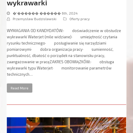
wykrawarki
�'������ ������ 6th, 2024
Przemysław Budzisławski
Oferty pracy
WYMAGANIA OD KANDYDATÓW:· doświadczenie w obsłudze
wykrawarki Waterjet (mile widziane)· umiejętność czytania
rysunku technicznego· posługiwanie się narzędziami
pomiarowymi· dobra organizacja pracy· sumienność,
punktualność, dbałość o porządek na stanowisku pracy,
zaangażowanie w pracęZAKRES OBOWIĄZKÓW:· obsługa
wykrawarki typu Waterjet· monitorowanie parametrów
technicznych…
Read More