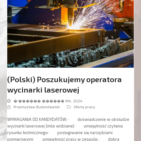
(Polski) Poszukujemy operatora
wycinarki laserowej
�'������ ������ 6th, 2024
Przemysław Budzisławski
Oferty pracy
WYMAGANIA OD KANDYDATÓW: · doświadczenie w obsłudze
wycinarki laserowej (mile widziane)· umiejętność czytania
rysunku technicznego· posługiwanie się narzędziami
pomiarowymi· umiejętność pracy w zespole.· dobra