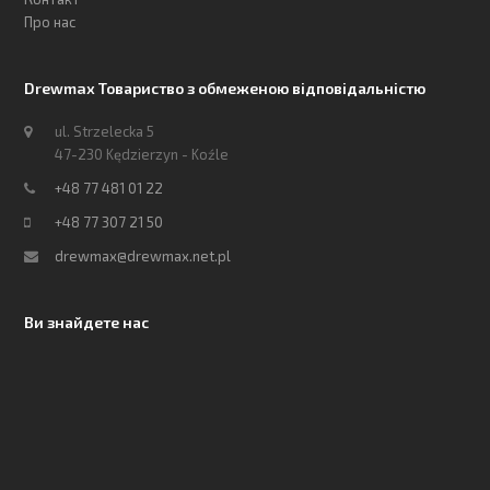
Про нас
Drewmax Товариство з обмеженою відповідальністю
ul. Strzelecka 5
47-230 Kędzierzyn - Koźle
+48 77 481 01 22
+48 77 307 21 50
drewmax@drewmax.net.pl
Ви знайдете нас