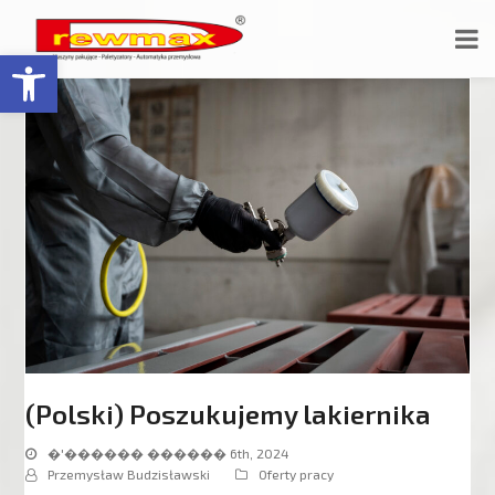
Відкрити Панель інструментів
(Polski) Poszukujemy lakiernika
�'������ ������ 6th, 2024
Przemysław Budzisławski
Oferty pracy