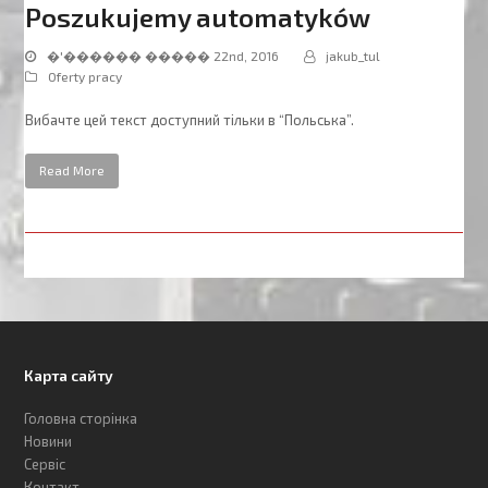
Poszukujemy automatyków
�'������ ����� 22nd, 2016
jakub_tul
Oferty pracy
Вибачте цей текст доступний тільки в “Польська”.
Read More
Карта сайту
Головна сторінка
Новини
Сервіс
Контакт