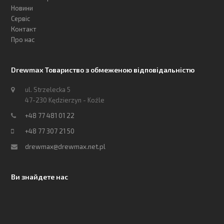
Новини
Сервіс
Контакт
Про нас
Drewmax Товариство з обмеженою відповідальністю
ul. Strzelecka 5
47-230 Kędzierzyn - Koźle
+48 77 481 01 22
+48 77 307 21 50
drewmax@drewmax.net.pl
Ви знайдете нас