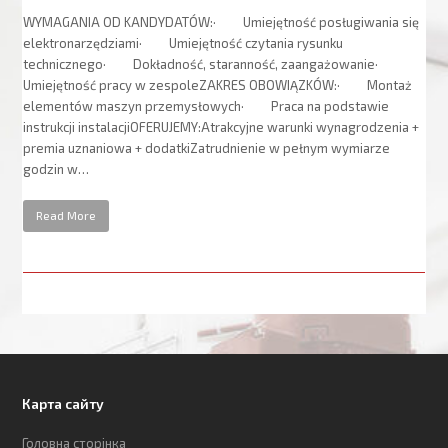
WYMAGANIA OD KANDYDATÓW:· Umiejętność posługiwania się
elektronarzędziami· Umiejętność czytania rysunku
technicznego· Dokładność, staranność, zaangażowanie·
Umiejętność pracy w zespoleZAKRES OBOWIĄZKÓW:· Montaż
elementów maszyn przemysłowych· Praca na podstawie
instrukcji instalacjiOFERUJEMY:Atrakcyjne warunki wynagrodzenia +
premia uznaniowa + dodatkiZatrudnienie w pełnym wymiarze
godzin w…
Read More
Карта сайту
Головна сторінка