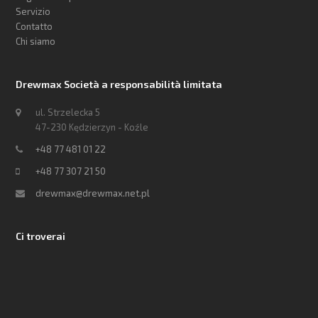
Servizio
Contatto
Chi siamo
Drewmax Società a responsabilità limitata
ul. Strzelecka 5
47-230 Kędzierzyn - Koźle
+48 77 481 01 22
+48 77 307 21 50
drewmax@drewmax.net.pl
Ci troverai