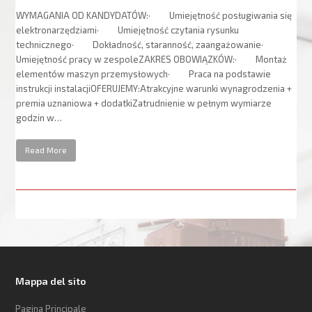
WYMAGANIA OD KANDYDATÓW:· Umiejętność posługiwania się
elektronarzędziami· Umiejętność czytania rysunku
technicznego· Dokładność, staranność, zaangażowanie·
Umiejętność pracy w zespoleZAKRES OBOWIĄZKÓW:· Montaż
elementów maszyn przemysłowych· Praca na podstawie
instrukcji instalacjiOFERUJEMY:Atrakcyjne warunki wynagrodzenia +
premia uznaniowa + dodatkiZatrudnienie w pełnym wymiarze
godzin w…
Read More
Mappa del sito
Pagina Principale