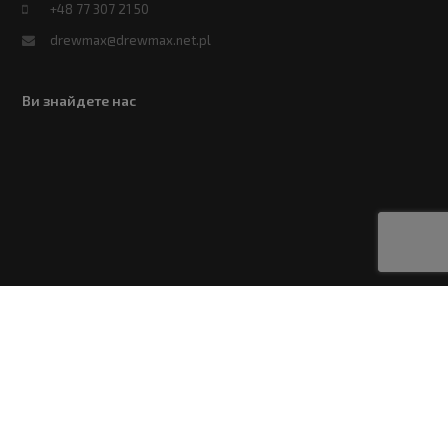
+48 77 307 21 50
drewmax@drewmax.net.pl
Ви знайдете нас
Авторське право
Drewmax Spółka z ograniczoną odpowiedzialnością
2026 - Усі права захищені
Політика конфіденційності
Правила надання електронних послуг та політика щодо файлів
cookie