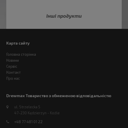
Інші продукти
Карта сайту
Головна сторінка
Новини
Сервіс
Контакт
Про нас
Drewmax Товариство з обмеженою відповідальністю
ul. Strzelecka 5
47-230 Kędzierzyn - Koźle
+48 77 481 01 22