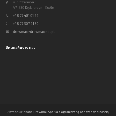
ul. Strzelecka 5
47-230 Kędzierzyn - Koźle
+48 77 481 01 22
+48 77 307 21 50
drewmax@drewmax.net.pl
Ви знайдете нас
Авторське право
Drewmax Spółka z ograniczoną odpowiedzialnością