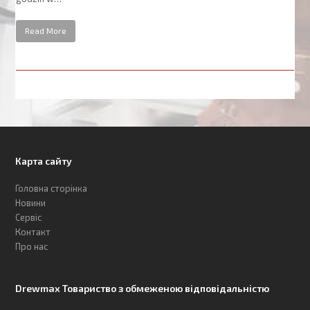
Read More
Карта сайту
Головна сторінка
Новини
Сервіс
Контакт
Про нас
Drewmax Товариство з обмеженою відповідальністю