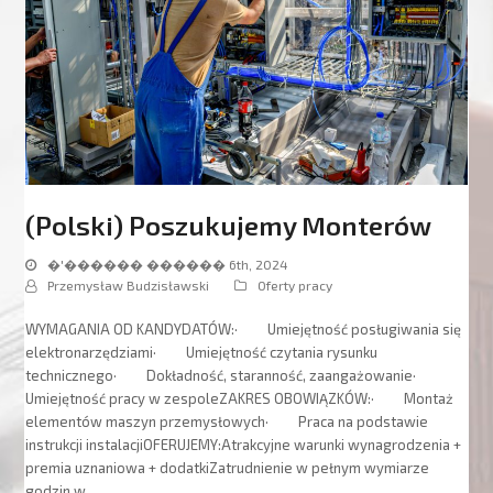
(Polski) Poszukujemy Monterów
�'������ ������ 6th, 2024
Przemysław Budzisławski
Oferty pracy
WYMAGANIA OD KANDYDATÓW:· Umiejętność posługiwania się
elektronarzędziami· Umiejętność czytania rysunku
technicznego· Dokładność, staranność, zaangażowanie·
Umiejętność pracy w zespoleZAKRES OBOWIĄZKÓW:· Montaż
elementów maszyn przemysłowych· Praca na podstawie
instrukcji instalacjiOFERUJEMY:Atrakcyjne warunki wynagrodzenia +
premia uznaniowa + dodatkiZatrudnienie w pełnym wymiarze
godzin w…