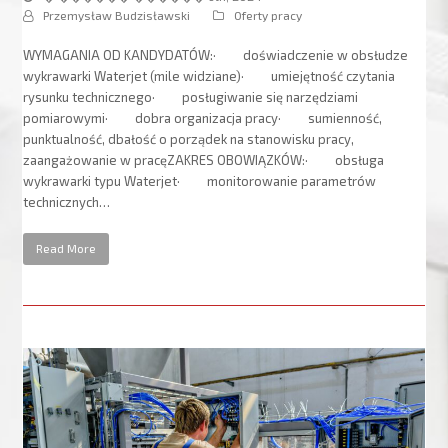
Przemysław Budzisławski
Oferty pracy
WYMAGANIA OD KANDYDATÓW:· doświadczenie w obsłudze
wykrawarki Waterjet (mile widziane)· umiejętność czytania
rysunku technicznego· posługiwanie się narzędziami
pomiarowymi· dobra organizacja pracy· sumienność,
punktualność, dbałość o porządek na stanowisku pracy,
zaangażowanie w pracęZAKRES OBOWIĄZKÓW:· obsługa
wykrawarki typu Waterjet· monitorowanie parametrów
technicznych…
Read More