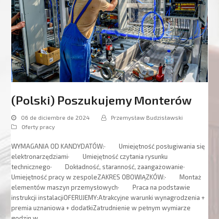
(Polski) Poszukujemy Monterów
06 de diciembre de 2024
Przemysław Budzisławski
Oferty pracy
WYMAGANIA OD KANDYDATÓW:· Umiejętność posługiwania się
elektronarzędziami· Umiejętność czytania rysunku
technicznego· Dokładność, staranność, zaangażowanie·
Umiejętność pracy w zespoleZAKRES OBOWIĄZKÓW:· Montaż
elementów maszyn przemysłowych· Praca na podstawie
instrukcji instalacjiOFERUJEMY:Atrakcyjne warunki wynagrodzenia +
premia uznaniowa + dodatkiZatrudnienie w pełnym wymiarze
godzin w…