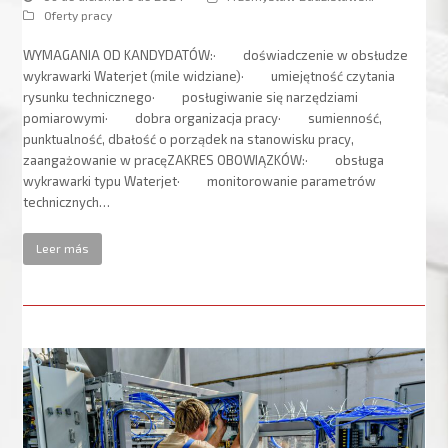
Oferty pracy
WYMAGANIA OD KANDYDATÓW:· doświadczenie w obsłudze
wykrawarki Waterjet (mile widziane)· umiejętność czytania
rysunku technicznego· posługiwanie się narzędziami
pomiarowymi· dobra organizacja pracy· sumienność,
punktualność, dbałość o porządek na stanowisku pracy,
zaangażowanie w pracęZAKRES OBOWIĄZKÓW:· obsługa
wykrawarki typu Waterjet· monitorowanie parametrów
technicznych…
Leer más