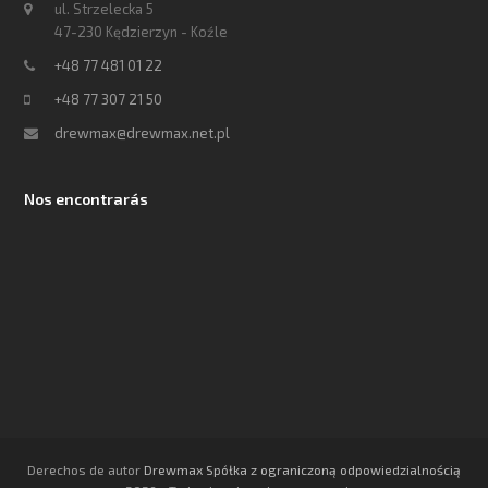
ul. Strzelecka 5
47-230 Kędzierzyn - Koźle
+48 77 481 01 22
+48 77 307 21 50
drewmax@drewmax.net.pl
Nos encontrarás
Derechos de autor
Drewmax Spółka z ograniczoną odpowiedzialnością