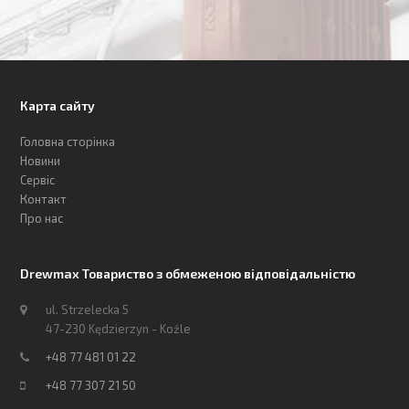
Карта сайту
Головна сторінка
Новини
Сервіс
Контакт
Про нас
Drewmax Товариство з обмеженою відповідальністю
ul. Strzelecka 5
47-230 Kędzierzyn - Koźle
+48 77 481 01 22
+48 77 307 21 50