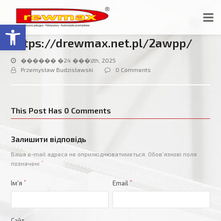
Відкрити Панель інструментів
https://drewmax.net.pl/2awpp/
������ �צ��� 24th, 2025
Przemysław Budzisławski
0 Comments
This Post Has 0 Comments
Залишити відповідь
Ваша e-mail адреса не оприлюднюватиметься.
Обов’язкові поля
позначені
*
Ім'я
*
Email
*
Сайт