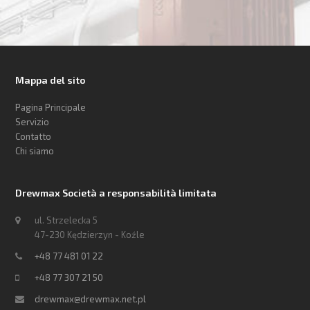
Mappa del sito
Pagina Principale
Servizio
Contatto
Chi siamo
Drewmax Società a responsabilità limitata
ul. Strzelecka 5
47-230 Kędzierzyn - Koźle
+48 77 481 01 22
+48 77 307 21 50
drewmax@drewmax.net.pl