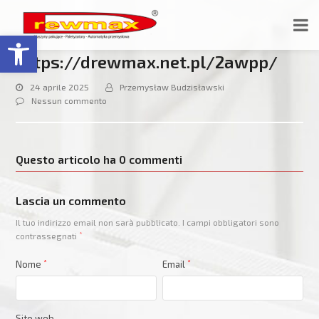
Open toolbar
https://drewmax.net.pl/2awpp/
24 aprile 2025
Przemysław Budzisławski
Nessun commento
Questo articolo ha 0 commenti
Lascia un commento
Il tuo indirizzo email non sarà pubblicato.
I campi obbligatori sono
contrassegnati
*
Nome
*
Email
*
Sito web