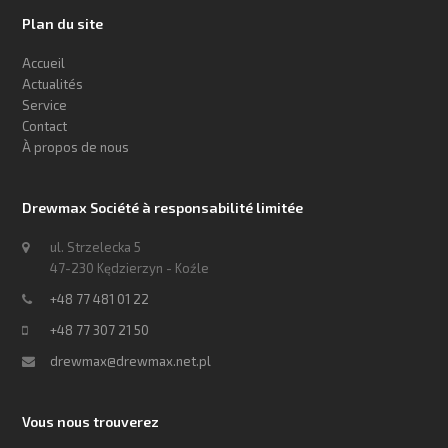
Plan du site
Accueil
Actualités
Service
Contact
À propos de nous
Drewmax Société à responsabilité limitée
ul. Strzelecka 5
47-230 Kędzierzyn - Koźle
+48 77 481 01 22
+48 77 307 21 50
drewmax@drewmax.net.pl
Vous nous trouverez