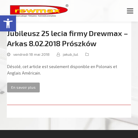
Ouvrir la barre d’outils
Jubileusz 25 lecia firmy Drewmax –
Arkas 8.02.2018 Prószków
vendredi 18 mai 2018
jakub_tul
Désolé, cet article est seulement disponible en Polonais et
Anglais Américain.
En savoir plus