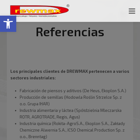
Abrir barra de herramientas
Referencias
Los principales clientes de DREWMAX pertenecen a varios
sectores industriales:
Fabricación de piensos y aditivos (De Heus, Ekoplon S.A.)
Producción de semillas (Hodowla Roślin Strzelce Sp. z
o.o. Grupa IHAR)
Industria alimentaria y láctea (Spółdzielnia Mleczarska
ROTR, AGROTRADE, Regis, Agus)
Industria química (Rokita-AgroS.A., Ekoplon S.A., Zakłady
Chemiczne Alwernia S.A., ICSO Chemical Production Sp. z
o.o., Brenntag)