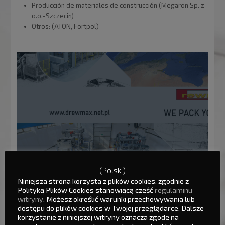
Producción de materiales de construcción (Megaron Sp. z
o.o.-Szczecin)
Otros: (ATON, Fortpol)
Máquinas de embalaje
(Polski)
Niniejsza strona korzysta z plików cookies, zgodnie z
Estaciones
Estaciones
Estaciones de
Sistemas de
Polityką Plików Cookies stanowiącą część
regulaminu
de
de carga
dosificación de
control
witryny
. Możesz określić warunki przechowywania lub
descarga
BIG-BAG
componentes
informáticos
dostępu do plików cookies w Twojej przeglądarce. Dalsze
korzystanie z niniejszej witryny oznacza zgodę na
BIG-BAG