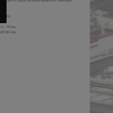
sacos de PE, sacos de polipropileno PP laminado,
,
 mm,
0V 50Hz,
6 kW,
5 – 10 bar,
400 Nl/min.