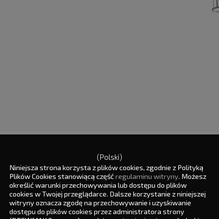
Parámetros técnicos básicos:
(Polski)
Niniejsza strona korzysta z plików cookies, zgodnie z Polityką
e operación
Peso máximo de la porción: 50
Plików Cookies stanowiącą część
regulaminu witryny
. Możesz
Peso mínimo de la porción: 10 
określić warunki przechowywania lub dostępu do plików
Capacidad de la línea: hasta 
cookies w Twojej przeglądarce. Dalsze korzystanie z niniejszej
del producto y el tamaño de la
witryny oznacza zgodę na przechowywanie i uzyskiwanie
Tipo de sacos: abiertos, de p
dostępu do plików cookies przez administratora strony