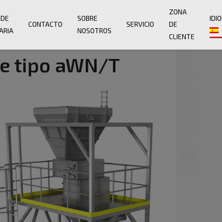
ZONA
 DE
SOBRE
IDI
CONTACTO
SERVICIO
DE
ARIA
NOSOTROS
CLIENTE
je tipo aWN/T