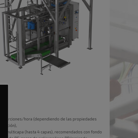
 kg,
kg,
800 porciones/hora (dependiendo de las propiedades
 porción),
apel multicapa (hasta 4 capas), recomendados con fondo