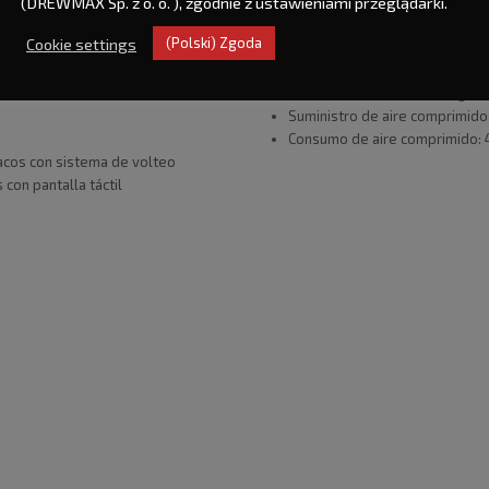
o
plano sin pliegues laterales, 
(DREWMAX Sp. z o. o. ), zgodnie z ustawieniami przeglądarki.
Ancho del saco: 450 – 650 mm
Cookie settings
(Polski) Zgoda
Longitud del saco: 600 – 1100
ora
Alimentación eléctrica: 3 x 40
Consumo máximo de energía: 
Suministro de aire comprimido: 
Consumo de aire comprimido: 
sacos con sistema de volteo
con pantalla táctil