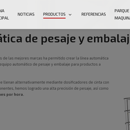
NA
PARQUE
NOTICIAS
PRODUCTOS
REFERENCIAS
CIPAL
MAQUIN
tica de pesaje y embala
de las mejores marcas ha permitido crear la línea automática
 equipo automático de pesaje y embalaje para productos a
se llenan alternativamente mediante dosificadores de cinta con
onentes, hemos logrado una alta precisión de pesaje, así como
nes por hora.