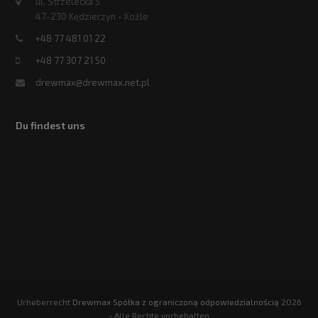
ul. Strzelecka 5
47-230 Kędzierzyn - Koźle
+48 77 481 01 22
+48 77 307 21 50
drewmax@drewmax.net.pl
Du findest uns
Urheberrecht
Drewmax Spółka z ograniczoną odpowiedzialnością
2026
- Alle Rechte vorbehalten