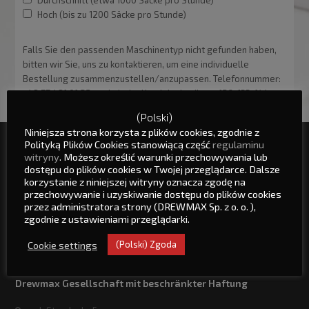
Durchschnitt (etwa 1000 Säcke pro Stunde)
Hoch (bis zu 1200 Säcke pro Stunde)
Falls Sie den passenden Maschinentyp nicht gefunden haben,
bitten wir Sie, uns zu kontaktieren, um eine individuelle
Bestellung zusammenzustellen/anzupassen. Telefonnummer:
+48 77 481 01 22, technische Handelsabteilung: 126, 133, 144
(Polski)
Niniejsza strona korzysta z plików cookies, zgodnie z
Polityką Plików Cookies stanowiącą część
regulaminu
Seitenkarte
witryny
. Możesz określić warunki przechowywania lub
dostępu do plików cookies w Twojej przeglądarce. Dalsze
korzystanie z niniejszej witryny oznacza zgodę na
Startseite
przechowywanie i uzyskiwanie dostępu do plików cookies
Nachrichten
przez administratora strony (DREWMAX Sp. z o. o. ),
Service
zgodnie z ustawieniami przeglądarki.
Kontakt
Über uns
Cookie settings
(Polski) Zgoda
Drewmax Gesellschaft mit beschränkter Haftung