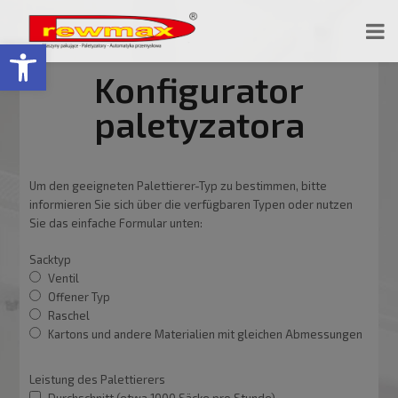
Open toolbar
Konfigurator
paletyzatora
Um den geeigneten Palettierer-Typ zu bestimmen, bitte
informieren Sie sich über die verfügbaren Typen oder nutzen
Sie das einfache Formular unten:
Sacktyp
Ventil
Offener Typ
Raschel
Kartons und andere Materialien mit gleichen Abmessungen
Leistung des Palettierers