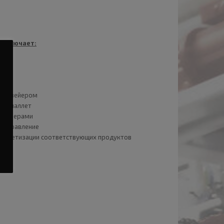
 включает:
ой)
 конвейером
ных паллет
 барьерами
, управление
 паллетизации соответствующих продуктов