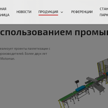
ВНАЯ
СТА
НОВОСТИ
ПРОДУКЦИЯ
РЕФЕРЕНЦИИ
АНИЦА
ПАР
 использованием промы
еализует проекты паллетизации с
оизводителей. Более двух лет
-Motoman.