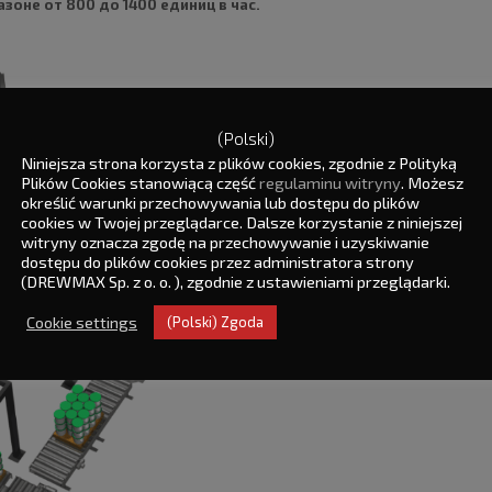
оне от 800 до 1400 единиц в час.
Оборудование рабочего места
(Polski)
Робот Yaskawa-Motoman
Niniejsza strona korzysta z plików cookies, zgodnie z Polityką
Основание под робота
Plików Cookies stanowiącą część
regulaminu witryny
. Możesz
Роликовый конвейер (выходн
określić warunki przechowywania lub dostępu do plików
Магазин паллет с роликовым
cookies w Twojej przeglądarce. Dalsze korzystanie z niniejszej
Роликовый конвейер для пол
witryny oznacza zgodę na przechowywanie i uzyskiwanie
Система защитных экранов с
dostępu do plików cookies przez administratora strony
Электрическое оборудование
(DREWMAX Sp. z o. o. ), zgodnie z ustawieniami przeglądarki.
Захват, адаптированный для
Cookie settings
(Polski) Zgoda