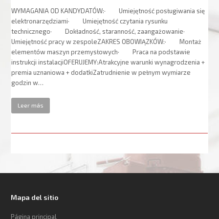
WYMAGANIA OD KANDYDATÓW:· Umiejętność posługiwania się
elektronarzędziami· Umiejętność czytania rysunku
technicznego· Dokładność, staranność, zaangażowanie·
Umiejętność pracy w zespoleZAKRES OBOWIĄZKÓW:· Montaż
elementów maszyn przemysłowych· Praca na podstawie
instrukcji instalacjiOFERUJEMY:Atrakcyjne warunki wynagrodzenia +
premia uznaniowa + dodatkiZatrudnienie w pełnym wymiarze
godzin w…
Leer más
Mapa del sitio
Página principal