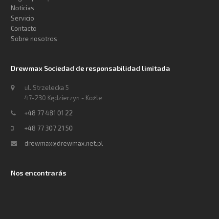
Noticias
Servicio
Contacto
Sobre nosotros
Drewmax Sociedad de responsabilidad limitada
ul. Strzelecka 5
47-230 Kędzierzyn - Koźle
+48 77 481 01 22
+48 77 307 21 50
drewmax@drewmax.net.pl
Nos encontrarás