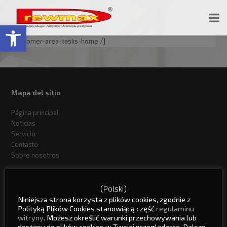
Abrir barra de herramientas
[customer-area-tasks-home /]
Mapa del sitio
Página principal
Noticias
Servicio
Contacto
Sobre nosotros
Drewmax Sociedad de responsabilidad limitada
(Polski)
Niniejsza strona korzysta z plików cookies, zgodnie z
ul. Strzelecka 5
Polityką Plików Cookies stanowiącą część
regulaminu
47-230 Kędzierzyn - Koźle
witryny
. Możesz określić warunki przechowywania lub
dostępu do plików cookies w Twojej przeglądarce. Dalsze