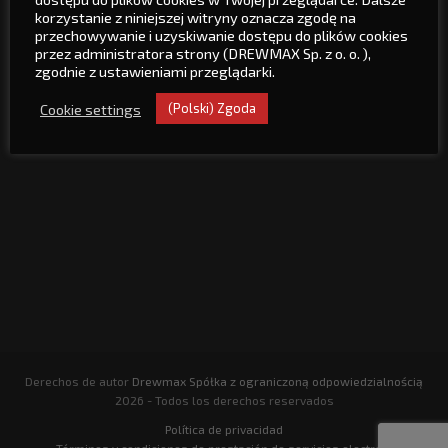
+48 77 481 01 22
korzystanie z niniejszej witryny oznacza zgodę na
przechowywanie i uzyskiwanie dostępu do plików cookies
+48 77 307 21 50
przez administratora strony (DREWMAX Sp. z o. o. ),
zgodnie z ustawieniami przeglądarki.
drewmax@drewmax.net.pl
Cookie settings
(Polski) Zgoda
Nos encontrarás
Derechos de autor
Drewmax Spółka z ograniczoną odpowiedzialnością
2026 - Todos los derechos reservados
Política de privacidad