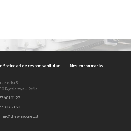
 Sociedad de responsabilidad
Nos encontrarás
trzelecka 5
30 Kędzierzyn - Koźle
77 481 01 22
77 307 21 50
max@drewmax.net.pl