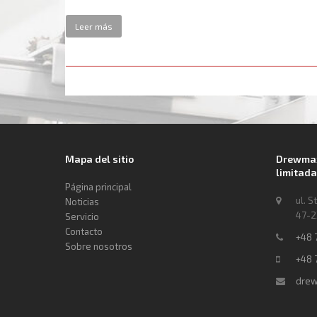
Leer más
Mapa del sitio
Drewmax
limitada
Página principal
ul. S
Noticias
47-2
Servicio
Contacto
+48 
Sobre nosotros
+48 
drew