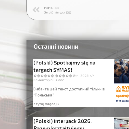
POPRZEDNI
(Polski) Interpack 2026
Останні новини
(Polski) Spotkajmy się na
targach SYMAS!
������ ����� 8th, 2026
Коментарів немає
Вибачте цей текст доступний тільки в
“Польська”.
czytaj więcej »
(Polski) Interpack 2026:
Razem kształtujemy