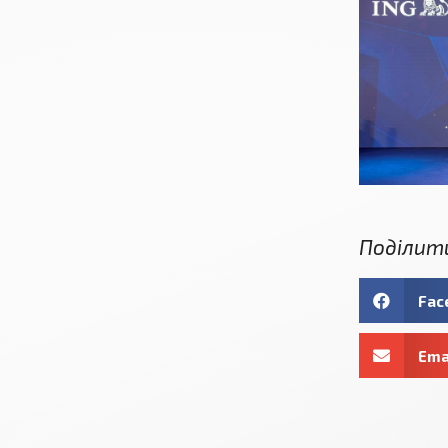
Поділит
Fac
Ema