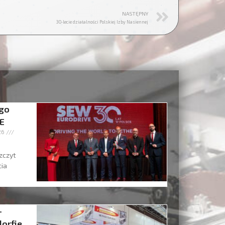
NASTĘPNY
30‑lecie działalności Polskiej Izby Nasiennej
ego
E
, 2026
zczyt
cia
–
orfie