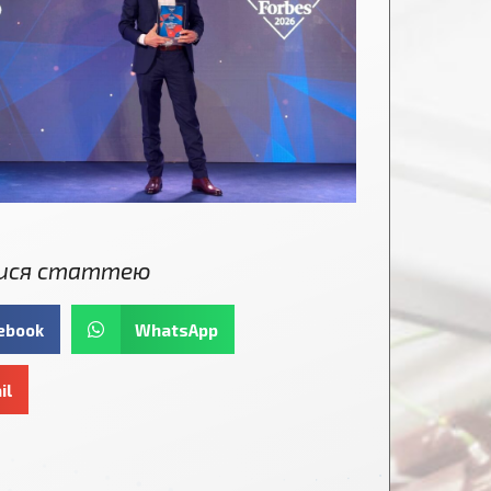
ися статтею
ebook
WhatsApp
il