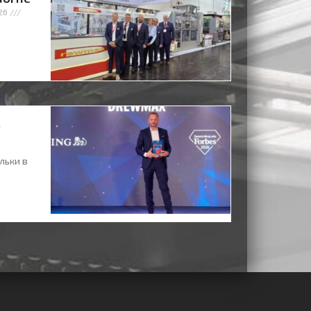
26
льки в