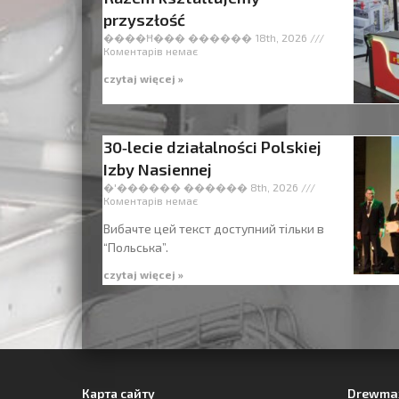
przyszłość
����Ħ��� ������ 18th, 2026
Коментарів немає
czytaj więcej »
30‑lecie działalności Polskiej
Izby Nasiennej
�'������ ������ 8th, 2026
Коментарів немає
Вибачте цей текст доступний тільки в
“Польська”.
czytaj więcej »
Карта сайту
Drewmax