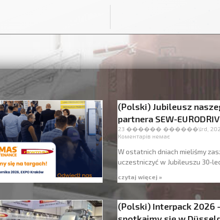
(Polski) Jubileusz nasz
partnera SEW-EURODRIV
צ������ ������ 23rd
Коментарів немає
W ostatnich dniach mieliśmy zas
uczestniczyć w Jubileuszu 30‑le
czytaj więcej »
(Polski) Interpack 2026 
spotkajmy się w Düsseld