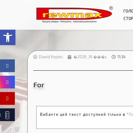
ГОЛ
СТОР
Відкрити Панель інструментів
Dawid Kopiec
�צ��� 16, 2026
11:34
For
t
Вибачте цей текст доступний тільки в “
П