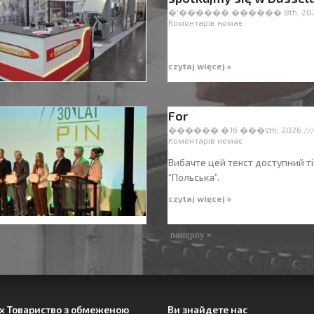
�'������ ������ 8th, 20
Коментарів немає
czytaj więcej »
For
������ �צ��� 16th, 2026
Коментарів немає
Вибачте цей текст доступний ті
“Польська”.
czytaj więcej »
« poprzedni
następny »
 Товариство з обмеженою
Ви знайдете нас