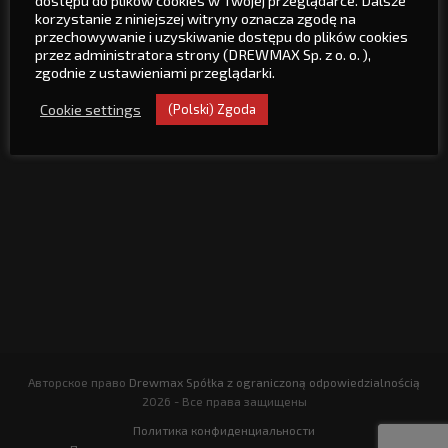
+48 77 481 01 22
korzystanie z niniejszej witryny oznacza zgodę na
przechowywanie i uzyskiwanie dostępu do plików cookies
+48 77 307 21 50
przez administratora strony (DREWMAX Sp. z o. o. ),
zgodnie z ustawieniami przeglądarki.
drewmax@drewmax.net.pl
Cookie settings
(Polski) Zgoda
Вы найдете нас
Авторское право
Drewmax Spółka z ograniczoną odpowiedzialnością
2026 - Все права защищены
Политика конфиденциальности