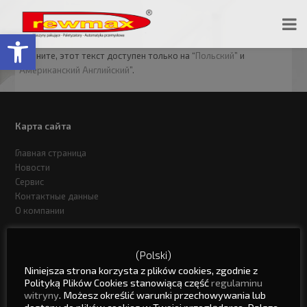
Открыть панель инструментов
Извините, этот текст доступен только на “
Польский
” и
“
Американский Английский
”.
Карта сайта
Главная страница
Новости
Сервис
Контактные данные
О компании
Drewmax Общество с ограниченной ответственностью
(Polski)
Niniejsza strona korzysta z plików cookies, zgodnie z
ul. Strzelecka 5
Polityką Plików Cookies stanowiącą część
regulaminu
47-230 Kędzierzyn - Koźle
witryny
. Możesz określić warunki przechowywania lub
dostępu do plików cookies w Twojej przeglądarce. Dalsze