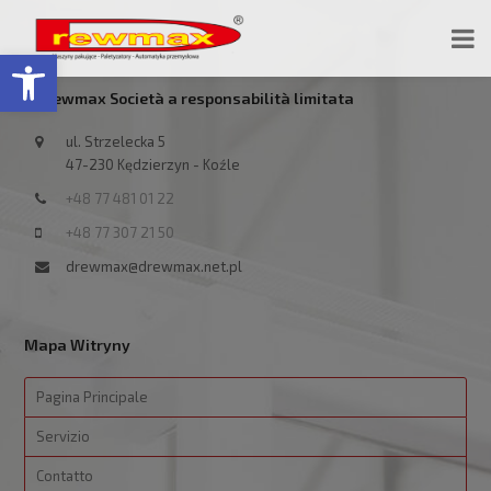
Open toolbar
Drewmax Società a responsabilità limitata
ul. Strzelecka 5
47-230 Kędzierzyn - Koźle
+48 77 481 01 22
+48 77 307 21 50
drewmax@drewmax.net.pl
Mapa Witryny
Pagina Principale
Servizio
Contatto