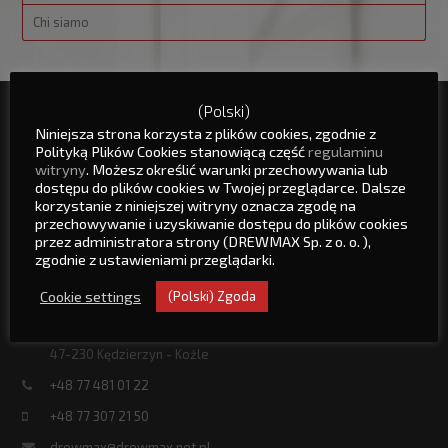
Chi siamo
(Polski)
Mappa del sito
Niniejsza strona korzysta z plików cookies, zgodnie z
Polityką Plików Cookies stanowiącą część
regulaminu
witryny
. Możesz określić warunki przechowywania lub
Pagina Principale
dostępu do plików cookies w Twojej przeglądarce. Dalsze
Servizio
korzystanie z niniejszej witryny oznacza zgodę na
Contatto
przechowywanie i uzyskiwanie dostępu do plików cookies
Chi siamo
przez administratora strony (DREWMAX Sp. z o. o. ),
zgodnie z ustawieniami przeglądarki.
Drewmax Società a responsabilità limitata
Cookie settings
(Polski) Zgoda
ul. Strzelecka 5
47-230 Kędzierzyn - Koźle
+48 77 481 01 22
+48 77 307 21 50
drewmax@drewmax.net.pl