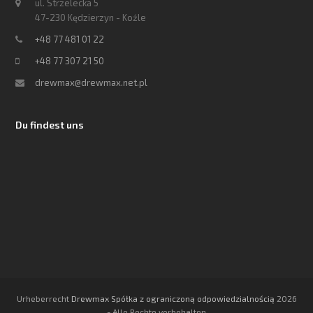
ul. Strzelecka 5
47-230 Kędzierzyn - Koźle
+48 77 481 01 22
+48 77 307 21 50
drewmax@drewmax.net.pl
Du findest uns
Urheberrecht
Drewmax Spółka z ograniczoną odpowiedzialnością
2026
- Alle Rechte vorbehalten