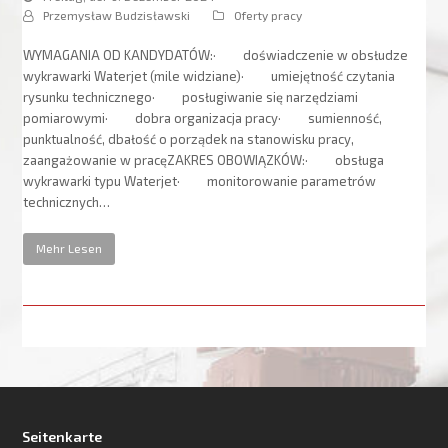
Przemysław Budzisławski
Oferty pracy
WYMAGANIA OD KANDYDATÓW:· doświadczenie w obsłudze
wykrawarki Waterjet (mile widziane)· umiejętność czytania
rysunku technicznego· posługiwanie się narzędziami
pomiarowymi· dobra organizacja pracy· sumienność,
punktualność, dbałość o porządek na stanowisku pracy,
zaangażowanie w pracęZAKRES OBOWIĄZKÓW:· obsługa
wykrawarki typu Waterjet· monitorowanie parametrów
technicznych…
Mehr Lesen
Seitenkarte