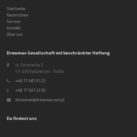
Startseite
Nachrichten
Service
Kontakt
Über uns
Drewmax Gesellschaft mit beschränkter Haftung
ul. Strzelecka 5
47-230 Kędzierzyn - Koźle
+48 77 481 01 22
+48 77 307 21 50
drewmax@drewmax.net.pl
Du findest uns