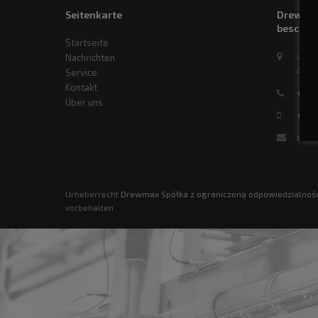
Seitenkarte
Drewmax
beschrä
Startseite
ul. S
Nachrichten
47-2
Service
Kontakt
+48 
Über uns
+48 
drew
Urheberrecht
Drewmax Spółka z ograniczoną odpowiedzialnoś
vorbehalten