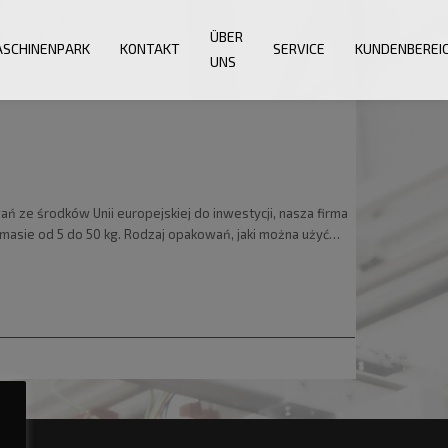
ÜBER
SCHINENPARK
KONTAKT
SERVICE
KUNDENBEREI
UNS
ze środków Unii europejskiej do inwestycji, nasza firma
 masie od 5 do 50 kg. Rodzaj opakowań, jaki można użyć…