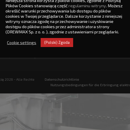
Niniejsza strona korzysta z plików cookies, zgodnie z Polityką
Plików Cookies stanowiącą część
regulaminu witryny
. Możesz
 Gesellschaft mit
Du findest uns
określić warunki przechowywania lub dostępu do plików
nkter Haftung
cookies w Twojej przeglądarce. Dalsze korzystanie z niniejszej
witryny oznacza zgodę na przechowywanie i uzyskiwanie
trzelecka 5
dostępu do plików cookies przez administratora strony
30 Kędzierzyn - Koźle
(DREWMAX Sp. z o. o. ), zgodnie z ustawieniami przeglądarki.
77 481 01 22
Cookie settings
(Polski) Zgoda
77 307 21 50
max@drewmax.net.pl
cią
2026 - Alle Rechte
Datenschutzrichtlinie
Nutzungsbedingungen für die Erbringung elektro