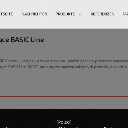
TSEITE
NACHRICHTEN
PRODUKTE
REFERENZEN
MA
ące BASIC Line
 Obserwując rynek, a także mając na uwadze gasnący proces dofinansowań 
ych BASIC Line. BASIC Line dotyczy maszyn pakujących produkty w worki o
(Polski)