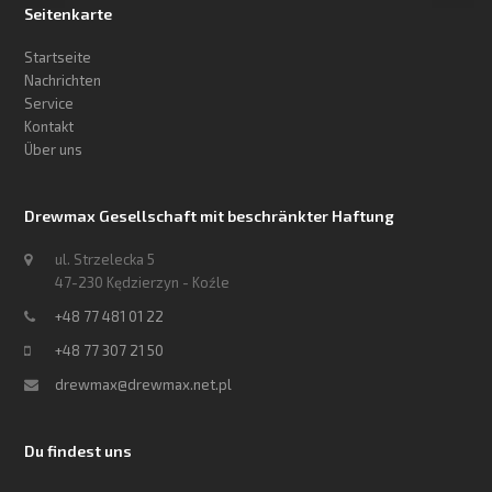
Seitenkarte
Startseite
Nachrichten
Service
Kontakt
Über uns
Drewmax Gesellschaft mit beschränkter Haftung
ul. Strzelecka 5
47-230 Kędzierzyn - Koźle
+48 77 481 01 22
+48 77 307 21 50
drewmax@drewmax.net.pl
Du findest uns